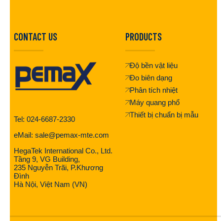
CONTACT US
PRODUCTS
Độ bền vật liệu
Đo biên dạng
Phân tích nhiệt
Máy quang phổ
Thiết bị chuẩn bị mẫu
Tel: 024-6687-2330
eMail: sale@pemax-mte.com
HegaTek International Co., Ltd.
Tầng 9, VG Building,
235 Nguyễn Trãi, P.Khương
Đình
Hà Nội, Việt Nam (VN)