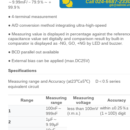
024-6687-233
Call
～9.99mF/－79.9％～＋
gb@labtek.v
99.9％
●
4-terminal measurement
●
A/D conversion method integrating ultra-high-speed
●
Measuring value is displayed in percentage against the referenc
capacitance value set digitally and comparison result by built-in
comparator is displayed as -NG, GO, +NG by LED and buzzer.
●
BCD parallel out available
●
External bias can be applied (max.DC25V)
Specifications
Measuring range and Accuracy (at23℃±5℃) D＜0.5 series
equivalent circuit
Measuring
Measuring
Range
Accuracy
range
voltage
within ±0.25％±
100nF～
less than 100mV
1
(r.m.s.)
(1＋10D) digit
999nF
1μF～
2
9.99μF