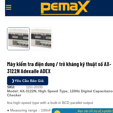
Máy kiểm tra điện dung / trở kháng kỹ thuật số AX-
3122N Adexaile ADEX
❯
Yêu Cầu Báo Giá
SKU:
1151-20330
Model: AX-3122N. High Speed Type, 120Hz Digital Capacitanc
Checker
ltra-high-speed type with a built-in BCD parallel output
●
Measuring range：100nF
Bạn cần hỗ trợ về s.phẩm