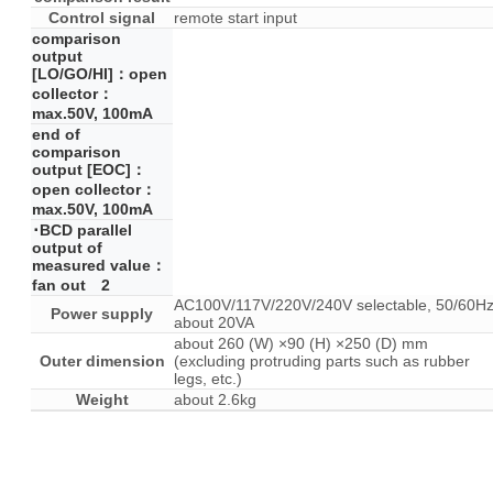
Control signal
remote start input
comparison
output
[LO/GO/HI]：open
collector：
max.50V, 100mA
end of
comparison
output [EOC]：
open collector：
max.50V, 100mA
･BCD parallel
output of
measured value：
fan out 2
AC100V/117V/220V/240V selectable, 50/60Hz
Power supply
about 20VA
about 260 (W) ×90 (H) ×250 (D) mm
Outer dimension
(excluding protruding parts such as rubber
legs, etc.)
Weight
about 2.6kg