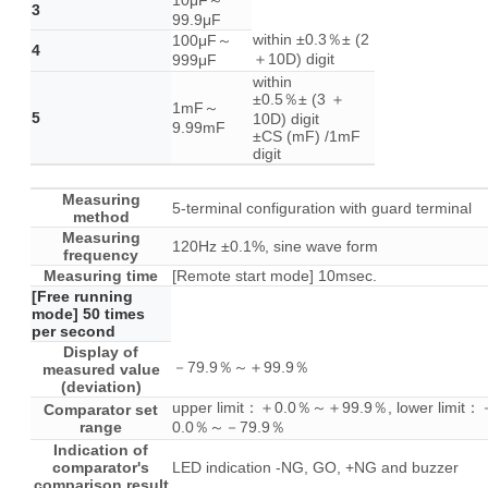
10μF～
3
99.9μF
within ±0.3％± (2
100μF～
4
＋10D) digit
999μF
within
±0.5％± (3 ＋
1mF～
5
10D) digit
9.99mF
±CS (mF) /1mF
digit
Measuring
5-terminal configuration with guard terminal
method
Measuring
120Hz ±0.1%, sine wave form
frequency
Measuring time
[Remote start mode] 10msec.
[Free running
mode] 50 times
per second
Display of
－79.9％～＋99.9％
measured value
(deviation)
upper limit：＋0.0％～＋99.9％, lower limit：
Comparator set
range
0.0％～－79.9％
Indication of
comparator's
LED indication -NG, GO, +NG and buzzer
comparison result